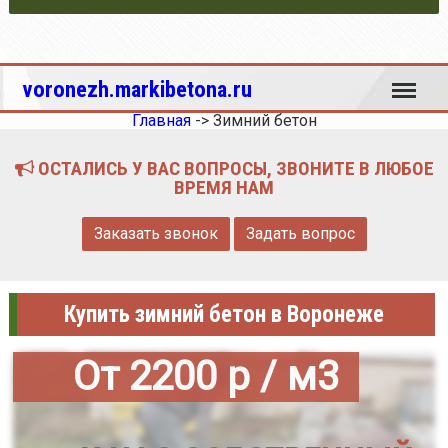
Меню
voronezh.markibetona.ru
Главная
->
Зимний бетон
ОСТАЛИСЬ У ВАС ВОПРОСЫ, ЗВОНИТЕ В ЛЮБОЕ
ВРЕМЯ НАМ
Заказать звонок
Задать вопрос
Купить зимний бетон в Воронеже
От 2200 р / м3